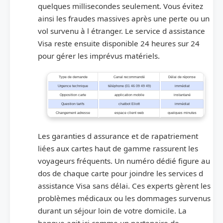
quelques millisecondes seulement. Vous évitez
ainsi les fraudes massives après une perte ou un
vol survenu à l étranger. Le service d assistance
Visa reste ensuite disponible 24 heures sur 24
pour gérer les imprévus matériels.
Type de demande
Canal recommandé
Délai de réponse
Urgence technique
téléphone (01 46 09 49 49)
immédiat
Opposition carte
application mobile
instantané
Question tarifs
chatbot Eliott
immédiat
Changement adresse
espace client web
quelques minutes
Les garanties d assurance et de rapatriement
liées aux cartes haut de gamme rassurent les
voyageurs fréquents. Un numéro dédié figure au
dos de chaque carte pour joindre les services d
assistance Visa sans délai. Ces experts gèrent les
problèmes médicaux ou les dommages survenus
durant un séjour loin de votre domicile. La
banque agit ici comme un partenaire de