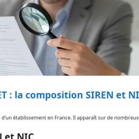
 : la composition SIREN et N
iel d’un établissement en France. Il apparaît sur de nombreu
 et NIC