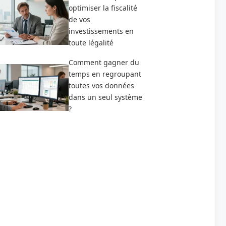
optimiser la fiscalité
de vos
investissements en
toute légalité
Comment gagner du
temps en regroupant
toutes vos données
dans un seul système
?