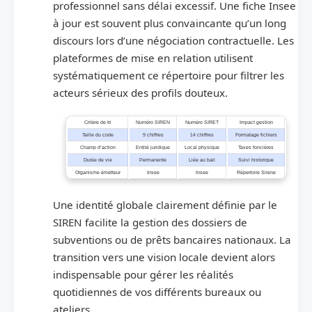
professionnel sans délai excessif. Une fiche Insee
à jour est souvent plus convaincante qu’un long
discours lors d’une négociation contractuelle. Les
plateformes de mise en relation utilisent
systématiquement ce répertoire pour filtrer les
acteurs sérieux des profils douteux.
Critère de tri
Numéro SIREN
Numéro SIRET
Impact gestion
Taille du code
9 chiffres
14 chiffres
Formatage fichiers
Champ d’action
Entité juridique
Local physique
Taxes foncières
Durée de vie
Permanente
Liée au bail
Suivi historique
Organisme émetteur
Insee
Insee
Répertoire Sirene
Une identité globale clairement définie par le
SIREN facilite la gestion des dossiers de
subventions ou de prêts bancaires nationaux. La
transition vers une vision locale devient alors
indispensable pour gérer les réalités
quotidiennes de vos différents bureaux ou
ateliers.