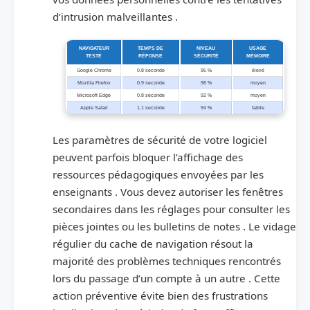
d’intrusion malveillantes .
NAVIGATEUR
TEMPS DE
NIVEAU
USAGE
TESTÉ
RÉPONSE
SÉCURITÉ
MÉMOIRE
Google Chrome
0.8 seconde
95 %
élevé
Mozilla Firefox
0.9 seconde
98 %
moyen
Microsoft Edge
0.8 seconde
92 %
moyen
Apple Safari
1.1 seconde
94 %
faible
Les paramètres de sécurité de votre logiciel
peuvent parfois bloquer l’affichage des
ressources pédagogiques envoyées par les
enseignants . Vous devez autoriser les fenêtres
secondaires dans les réglages pour consulter les
pièces jointes ou les bulletins de notes . Le vidage
régulier du cache de navigation résout la
majorité des problèmes techniques rencontrés
lors du passage d’un compte à un autre . Cette
action préventive évite bien des frustrations