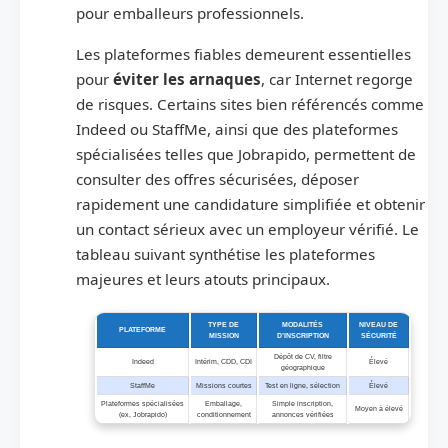
pour emballeurs professionnels.
Les plateformes fiables demeurent essentielles
pour
éviter les arnaques
, car Internet regorge
de risques. Certains sites bien référencés comme
Indeed ou StaffMe, ainsi que des plateformes
spécialisées telles que Jobrapido, permettent de
consulter des offres sécurisées, déposer
rapidement une candidature simplifiée et obtenir
un contact sérieux avec un employeur vérifié. Le
tableau suivant synthétise les plateformes
majeures et leurs atouts principaux.
TYPE DE
MODALITÉS
NIVEAU DE
PLATEFORME
MISSION
D’INSCRIPTION
SÉCURITÉ
Dépôt de CV, filtre
Indeed
Intérim, CDD, CDI
Élevé
géographique
StaffMe
Missions courtes
Test en ligne, sélection
Élevé
Plateformes spécialisées
Emballage,
Simple inscription,
Moyen à élevé
(ex, Jobrapido)
conditionnement
annonces vérifiées