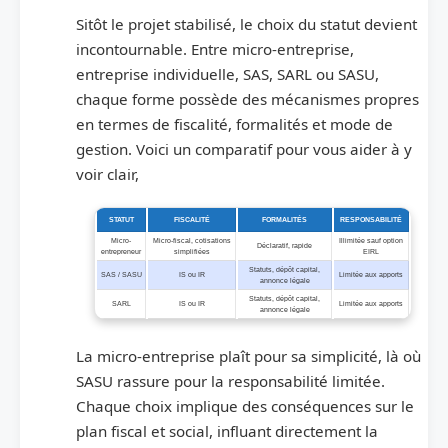
Sitôt le projet stabilisé, le choix du statut devient
incontournable. Entre micro-entreprise,
entreprise individuelle, SAS, SARL ou SASU,
chaque forme possède des mécanismes propres
en termes de fiscalité, formalités et mode de
gestion. Voici un comparatif pour vous aider à y
voir clair,
STATUT
FISCALITÉ
FORMALITÉS
RESPONSABILITÉ
Micro-
Micro-fiscal, cotisations
Illimitée sauf option
Déclaratif, rapide
entrepreneur
simplifiées
EIRL
Statuts, dépôt capital,
SAS / SASU
IS ou IR
Limitée aux apports
annonce légale
Statuts, dépôt capital,
SARL
IS ou IR
Limitée aux apports
annonce légale
La micro-entreprise plaît pour sa simplicité, là où
SASU rassure pour la responsabilité limitée.
Chaque choix implique des conséquences sur le
plan fiscal et social, influant directement la