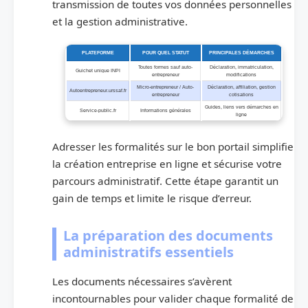
transmission de toutes vos données personnelles
et la gestion administrative.
PLATEFORME
POUR QUEL STATUT
PRINCIPALES DÉMARCHES
Toutes formes sauf auto-
Déclaration, immatriculation,
Guichet unique INPI
entrepreneur
modifications
Micro-entrepreneur / Auto-
Déclaration, affiliation, gestion
Autoentrepreneur.urssaf.fr
entrepreneur
cotisations
Guides, liens vers démarches en
Service-public.fr
Informations générales
ligne
Adresser les formalités sur le bon portail simplifie
la création entreprise en ligne et sécurise votre
parcours administratif. Cette étape garantit un
gain de temps et limite le risque d’erreur.
La préparation des documents
administratifs essentiels
Les documents nécessaires s’avèrent
incontournables pour valider chaque formalité de