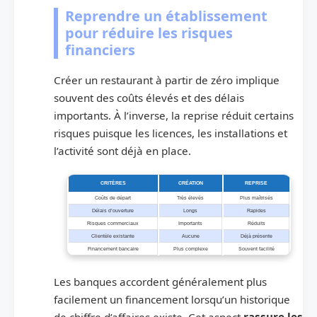
Reprendre un établissement
pour réduire les risques
financiers
Créer un restaurant à partir de zéro implique
souvent des coûts élevés et des délais
importants. À l’inverse, la reprise réduit certains
risques puisque les licences, les installations et
l’activité sont déjà en place.
CRITÈRES
CRÉATION
REPRISE
Coûts de départ
Très élevés
Plus maîtrisés
Délais d’ouverture
Longs
Rapides
Risques commerciaux
Importants
Réduits
Clientèle existante
Aucune
Déjà présente
Financement bancaire
Plus complexe
Souvent facilité
Les banques accordent généralement plus
facilement un financement lorsqu’un historique
de chiffre d’affaires existe. Cet aspect
rassure les