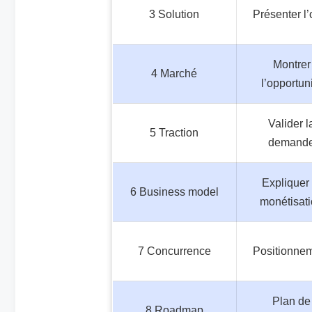
3 Solution
Présenter l’
Montrer
4 Marché
l’opportun
Valider l
5 Traction
demand
Expliquer 
6 Business model
monétisat
7 Concurrence
Positionne
Plan de
8 Roadmap