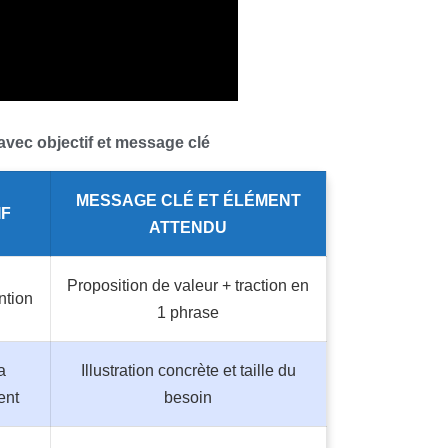
avec objectif et message clé
MESSAGE CLÉ ET ÉLÉMENT
IF
ATTENDU
Proposition de valeur + traction en
ention
1 phrase
a
Illustration concrète et taille du
ent
besoin