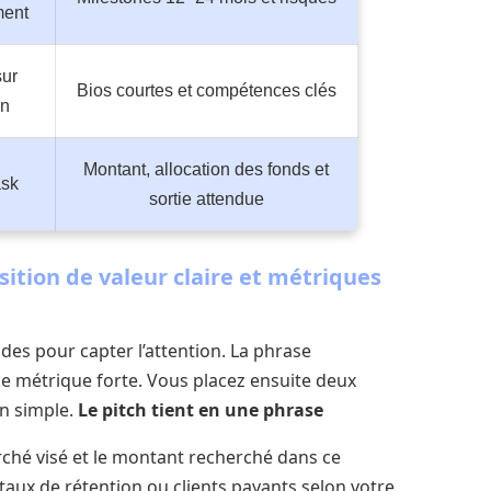
ment
sur
Bios courtes et compétences clés
on
Montant, allocation des fonds et
ask
sortie attendue
ition de valeur claire et métriques
des pour capter l’attention. La phrase
une métrique forte. Vous placez ensuite deux
on simple.
Le pitch tient en une phrase
arché visé et le montant recherché dans ce
taux de rétention ou clients payants selon votre