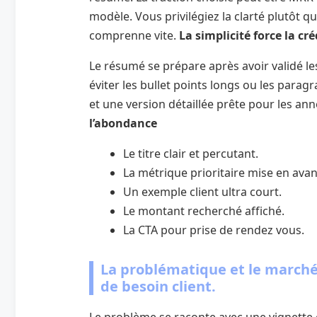
modèle. Vous privilégiez la clarté plutôt q
comprenne vite.
La simplicité force la cré
Le résumé se prépare après avoir validé les
éviter les bullet points longs ou les para
et une version détaillée prête pour les an
l’abondance
Le titre clair et percutant.
La métrique prioritaire mise en avan
Un exemple client ultra court.
Le montant recherché affiché.
La CTA pour prise de rendez vous.
La problématique et le marché
de besoin client.
Le problème se raconte avec une vignette cl