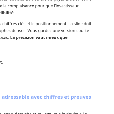
ue la complaisance pour que l’investisseur
dibilité
 chiffres clés et le positionnement. La slide doit
graphes denses. Vous gardez une version courte
nexes.
La précision vaut mieux que
t.
 adressable avec chiffres et preuves
ient qui touche et qui explique la douleur. La