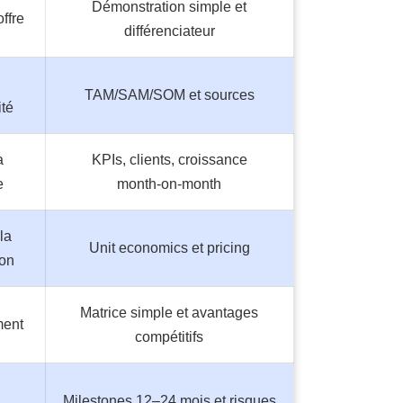
Démonstration simple et
offre
différenciateur
TAM/SAM/SOM et sources
ité
a
KPIs, clients, croissance
e
month‑on‑month
la
Unit economics et pricing
ion
Matrice simple et avantages
ment
compétitifs
Milestones 12–24 mois et risques