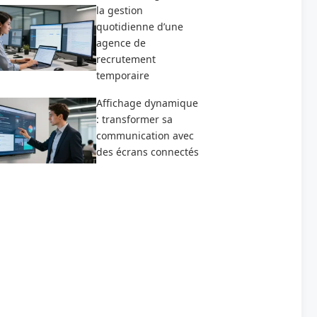
la gestion
quotidienne d’une
agence de
recrutement
temporaire
Affichage dynamique
: transformer sa
communication avec
des écrans connectés