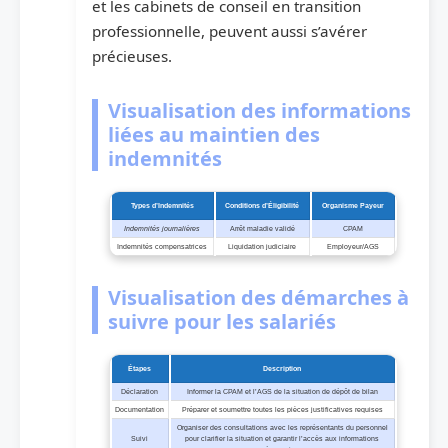
et les cabinets de conseil en transition
professionnelle, peuvent aussi s’avérer
précieuses.
Visualisation des informations
liées au maintien des
indemnités
Types d’Indemnités
Conditions d’Éligibilité
Organisme Payeur
Indemnités journalières
Arrêt maladie validé
CPAM
Indemnités compensatrices
Liquidation judiciaire
Employeur/AGS
Visualisation des démarches à
suivre pour les salariés
Étapes
Description
Déclaration
Informer la CPAM et l’AGS de la situation de dépôt de bilan
Documentation
Préparer et soumettre toutes les pièces justificatives requises
Organiser des consultations avec les représentants du personnel
Suivi
pour clarifier la situation et garantir l’accès aux informations