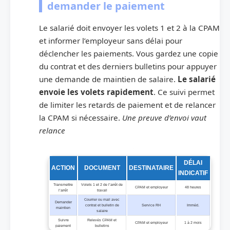
demander le paiement
Le salarié doit envoyer les volets 1 et 2 à la CPAM
et informer l’employeur sans délai pour
déclencher les paiements. Vous gardez une copie
du contrat et des derniers bulletins pour appuyer
une demande de maintien de salaire.
Le salarié
envoie les volets rapidement
. Ce suivi permet
de limiter les retards de paiement et de relancer
la CPAM si nécessaire.
Une preuve d’envoi vaut
relance
Checklist des démarches documents à envoyer délais et interlocuteurs
DÉLAI
ACTION
DOCUMENT
DESTINATAIRE
INDICATIF
Transmettre
Volets 1 et 2 de l’arrêt de
CPAM et employeur
48 heures
l’arrêt
travail
Courrier ou mail avec
Demander
contrat et bulletin de
Service RH
Imméd.
maintien
salaire
Suivre
Relevés CPAM et
CPAM et employeur
1 à 2 mois
paiement
bulletins