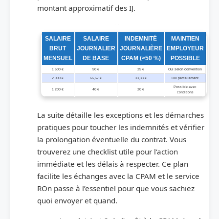
montant approximatif des IJ.
Exemples chiffrés pour un CDD d’un mois avec salaire brut mensuel et IJ
SALAIRE
SALAIRE
INDEMNITÉ
MAINTIEN
BRUT
JOURNALIER
JOURNALIÈRE
EMPLOYEUR
MENSUEL
DE BASE
CPAM (≈50 %)
POSSIBLE
1 500 €
50 €
25 €
Oui selon convention
2 000 €
66,67 €
33,33 €
Oui partiellement
Possible avec
1 200 €
40 €
20 €
conditions
La suite détaille les exceptions et les démarches
pratiques pour toucher les indemnités et vérifier
la prolongation éventuelle du contrat. Vous
trouverez une checklist utile pour l’action
immédiate et les délais à respecter. Ce plan
facilite les échanges avec la CPAM et le service
ROn passe à l’essentiel pour que vous sachiez
quoi envoyer et quand.