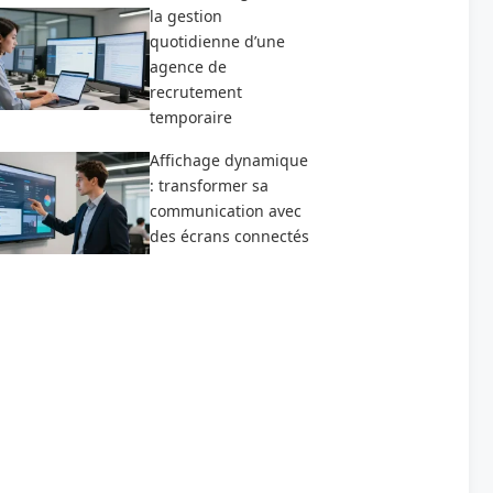
la gestion
quotidienne d’une
agence de
recrutement
temporaire
Affichage dynamique
: transformer sa
communication avec
des écrans connectés