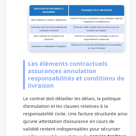
QUESTION OU DOCUMENT À
POURQUOI C’EST IMPORTANT
DEMANDER
Permet d’évaluer la pertinence pour allergies régimes
Menu détaillé et options diététiques
végétariens et préférences
Liste des services inclus (personnel
Évite les coûts cachés liés au service ou à la
vaisselle livraison)
location de matériel
Devis détaillé et conditions de
Facilite la comparaison et protège contre les
paiement
augmentations imprévues
Rassure sur la sécurité alimentaire et la couverture
Assurance et attestation d’hygiène
en cas d’incident
Les éléments contractuels
assurances annulation
responsabilités et conditions de
livraison
Le contrat doit détailler les délais, la politique
d’annulation et les clauses relatives à la
responsabilité civile. Une facture structurée ainsi
qu’une attestation d’assurance en cours de
validité restent indispensables pour sécuriser