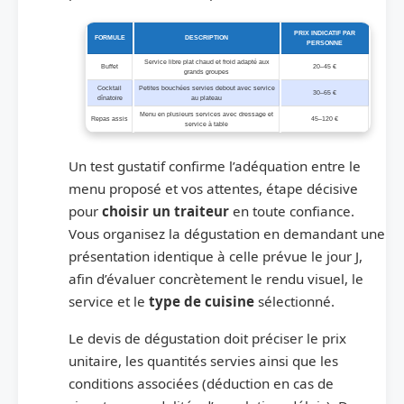
PRIX INDICATIF PAR
FORMULE
DESCRIPTION
PERSONNE
Service libre plat chaud et froid adapté aux
Buffet
20–45 €
grands groupes
Cocktail
Petites bouchées servies debout avec service
30–65 €
dînatoire
au plateau
Menu en plusieurs services avec dressage et
Repas assis
45–120 €
service à table
Un test gustatif confirme l’adéquation entre le
menu proposé et vos attentes, étape décisive
pour
choisir un traiteur
en toute confiance.
Vous organisez la dégustation en demandant une
présentation identique à celle prévue le jour J,
afin d’évaluer concrètement le rendu visuel, le
service et le
type de cuisine
sélectionné.
Le devis de dégustation doit préciser le prix
unitaire, les quantités servies ainsi que les
conditions associées (déduction en cas de