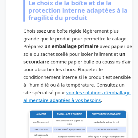
Le choix de la boîte et de la
protection interne adaptées à la
fragilité du produit
Choisissez une boîte rigide légèrement plus
grande que le produit pour permettre le calage.
Préparez
un emballage primaire
avec papier de
soie ou sachet scellé pour isoler l’aliment et
un
secondaire
comme papier bulle ou coussins d’air
pour absorber les chocs. Étiquetez le
conditionnement interne si le produit est sensible
à l’humidité ou à la température. Consultez un
site spécialisé pour
voir les solutions d’emballage
alimentaire adaptées à vos besoins
.
ALIMENT
EMBALLAGE PRIMAIRE
PROTECTION SECONDAIRE
film alimentaire + papier de
confiture en pot
papier bulle autour du pot
soie
chocolats fins
sachet scellé + papier de soie
coussins d’air stratifiés
pâtisserie à la
barquette fermée + film
boîte rigide + calage incompressible