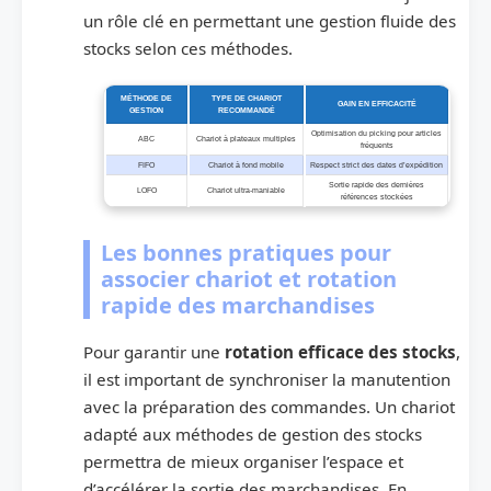
un rôle clé en permettant une gestion fluide des
stocks selon ces méthodes.
MÉTHODE DE
TYPE DE CHARIOT
GAIN EN EFFICACITÉ
GESTION
RECOMMANDÉ
Optimisation du picking pour articles
ABC
Chariot à plateaux multiples
fréquents
FIFO
Chariot à fond mobile
Respect strict des dates d’expédition
Sortie rapide des dernières
LOFO
Chariot ultra-maniable
références stockées
Les bonnes pratiques pour
associer chariot et rotation
rapide des marchandises
Pour garantir une
rotation efficace des stocks
,
il est important de synchroniser la manutention
avec la préparation des commandes. Un chariot
adapté aux méthodes de gestion des stocks
permettra de mieux organiser l’espace et
d’accélérer la sortie des marchandises. En