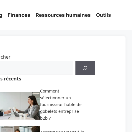
g
Finances
Ressources humaines
Outils
rcher
es récents
Comment
sélectionner un
fournisseur fiable de
gobelets entreprise
b2b ?