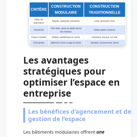
CONSTRUCTION
CONSTRUCTION
CRITÈRE
MODULAIRE
TRADITIONNELLE
Délai de
Rapide, quelques semaines
Long, plusieurs mois
réalisation
Très forte, ajout ou retrait facile
Flexibilité
Faible après livraison
de modules
Impact chantier
Réduit, préfabriqué en usine
Important, travaux sur site
Coût global
Optimisé selon usage et durée
Variable, souvent plus élevé
Les avantages
stratégiques pour
optimiser l’espace en
entreprise
Les bénéfices d’agencement et de
gestion de l’espace
Les bâtiments modulaires offrent
une