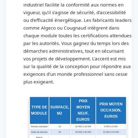
industriel facilite la conformité aux normes en
vigueur, qu’il s’agisse de sécurité, d’accessibilité
ou d’efficacité énergétique. Les fabricants leaders
comme Algeco ou Cougnaud intègrent dans
chaque module toutes les certifications attendues
par les autorités. Vous gagnez du temps lors des
démarches administratives, tout en sécurisant
vos projets de développement. L’accent est mis
sur la qualité de la conception pour répondre aux
exigences d’un monde professionnel sans cesse
plus exigeant.
Échelle de prix pour différents modèles de bâtiments modulaires
PRIX
PRIX MOYEN
TYPE DE
SURFACE,
MOYEN
OCCASION,
MODULE
M2
NEUF,
EUROS
EUROS
Bureau standard
15
10 000 à 18 000
5 000 à 9 000
Salle de réunion
30
18 000 à 35 000
12 000 à 22 000
Atelier