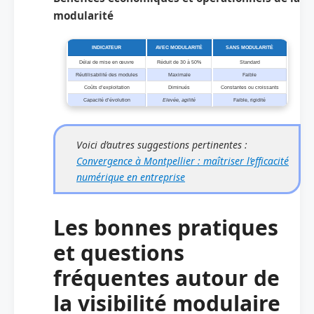
modularité
INDICATEUR
AVEC MODULARITÉ
SANS MODULARITÉ
Délai de mise en œuvre
Réduit de 30 à 50%
Standard
Réutilisabilité des modules
Maximale
Faible
Coûts d’exploitation
Diminués
Constantes ou croissants
Capacité d’évolution
Elevée, agilité
Faible, rigidité
Voici d’autres suggestions pertinentes :
Convergence à Montpellier : maîtriser l’efficacité
numérique en entreprise
Les bonnes pratiques
et questions
fréquentes autour de
la visibilité modulaire