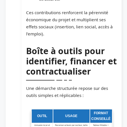
Ces contributions renforcent la pérennité
économique du projet et multiplient ses
effets sociaux (insertion, lien social, accès à
l’emploi).
Boîte à outils pour
identifier, financer et
contractualiser
Une démarche structurée repose sur des
outils simples et réplicables :
Outils pratiques pour monter et formaliser des partenariats
FORMAT
OUTIL
USAGE
CONSEILLÉ
Annuaire local et
Recenser acteurs par secteur, taille
Tableur filtrable +