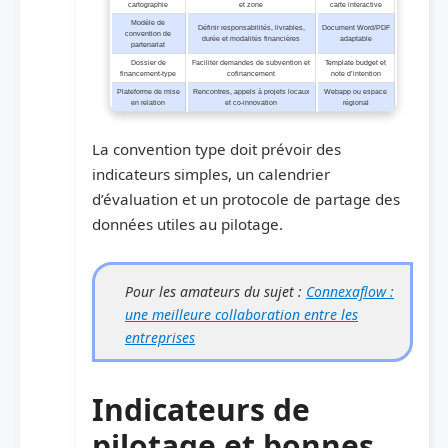
cartographie
et zone
carte interactive
Modèle de
Définir responsabilités, livrables,
Document Word/PDF
convention de
durée et modalités financières
adaptable
partenariat
Dossier de
Faciliter demandes de subvention et
Template budget et
financement-type
cofinancement
note d’intention
Plateforme de mise
Rencontres, appels à projets locaux
Webapp ou espace
en relation
et co-innovation
régional
La convention type doit prévoir des
indicateurs simples, un calendrier
d’évaluation et un protocole de partage des
données utiles au pilotage.
Pour les amateurs du sujet :
Connexaflow :
une meilleure collaboration entre les
entreprises
Indicateurs de
pilotage et bonnes