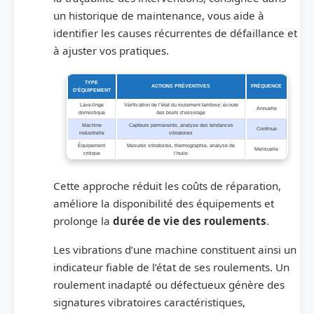
un historique de maintenance, vous aide à
identifier les causes récurrentes de défaillance et
à ajuster vos pratiques.
TYPE
ACTIONS PRÉVENTIVES
FRÉQUENCE
D’ÉQUIPEMENT
Lave-linge
Vérification de l’état du roulement tambour, écoute
Annuelle
domestique
des bruits d’essorage
Machine
Capteurs permanents, analyse des tendances
Continue
industrielle
vibratoires
Équipement
Mesures vibratoires, thermographie, analyse de
Mensuelle
critique
l’huile
Cette approche réduit les coûts de réparation,
améliore la disponibilité des équipements et
prolonge la
durée de vie des roulements
.
Les vibrations d’une machine constituent ainsi un
indicateur fiable de l’état de ses roulements. Un
roulement inadapté ou défectueux génère des
signatures vibratoires caractéristiques,