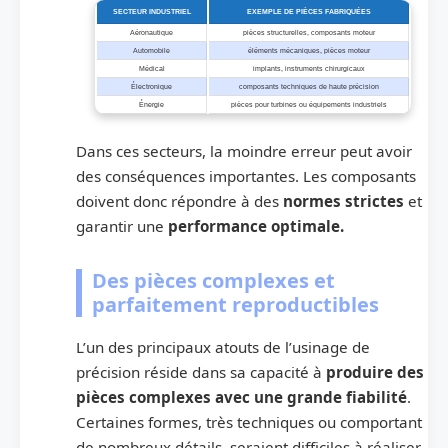
SECTEUR INDUSTRIEL
EXEMPLE DE PIÈCES FABRIQUÉES
Aéronautique
pièces structurelles, composants moteur
Automobile
éléments mécaniques, pièces moteur
Médical
implants, instruments chirurgicaux
Électronique
composants techniques de haute précision
Énergie
pièces pour turbines ou équipements industriels
Dans ces secteurs, la moindre erreur peut avoir
des conséquences importantes. Les composants
doivent donc répondre à des
normes strictes
et
garantir une
performance optimale.
Des pièces complexes et
parfaitement reproductibles
L’un des principaux atouts de l’usinage de
précision réside dans sa capacité à
produire des
pièces complexes avec une grande fiabilité
.
Certaines formes, très techniques ou comportant
de nombreux détails, seraient difficiles à réaliser