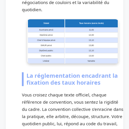
négociations de couloirs et la variabilité du
quotidien.
Statut
Taux horaire (euros bruts)
Auxiliaire privé
11,65
Diplômé privé
12,00
Chef d’équipe privé
13,10
SMUR privé
13,80
Diplômé public
12,10
Chef public
13,50
Libéral
Variable
La réglementation encadrant la
fixation des taux horaires
Vous croisez chaque texte officiel, chaque
référence de convention, vous sentez la rigidité
du cadre. La convention collective s’enracine dans
la pratique, elle arbitre, découpe, structure. Votre
quotidien public, lui, répond au code du travail,