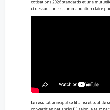
cotisations 2026 standards et une mutuell
ci‑dessous une recommandation claire pour
Le résultat principal se lit ainsi et tout de s
convertit en net après PS selon le taux pe