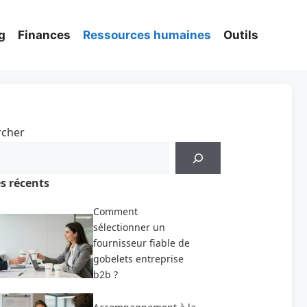
g
Finances
Ressources humaines
Outils
rcher
es récents
Comment
sélectionner un
fournisseur fiable de
gobelets entreprise
b2b ?