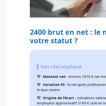
2400 brut en net : le
votre statut ?
Net réel expliqué
Montant net
: environ 1870 € net me
Variation PS
: le net après prélèvemen
le taux neutre.
Origine de l’écart
: cotisations salari
employeur approximatif 3169 € utile en né