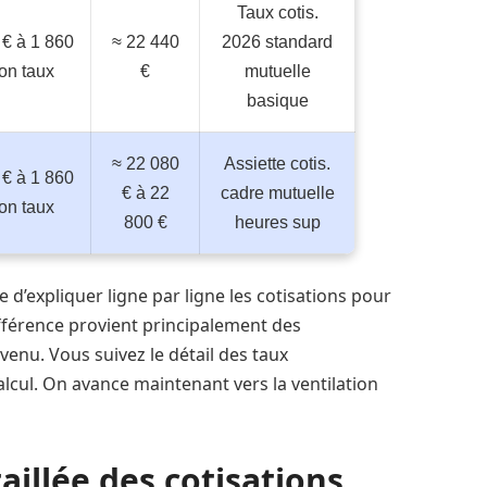
Taux cotis.
 € à 1 860
≈ 22 440
2026 standard
on taux
€
mutuelle
basique
≈ 22 080
Assiette cotis.
 € à 1 860
€ à 22
cadre mutuelle
on taux
800 €
heures sup
 d’expliquer ligne par ligne les cotisations pour
ifférence provient principalement des
revenu. Vous suivez le détail des taux
alcul. On avance maintenant vers la ventilation
illée des cotisations