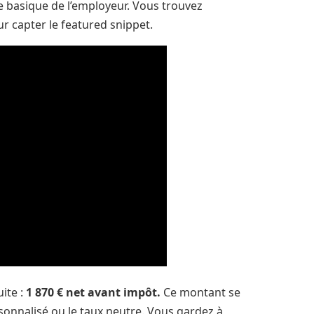
e basique de l’employeur. Vous trouvez
 capter le featured snippet.
uite :
1 870 € net avant impôt.
Ce montant se
rsonnalisé ou le taux neutre. Vous gardez à