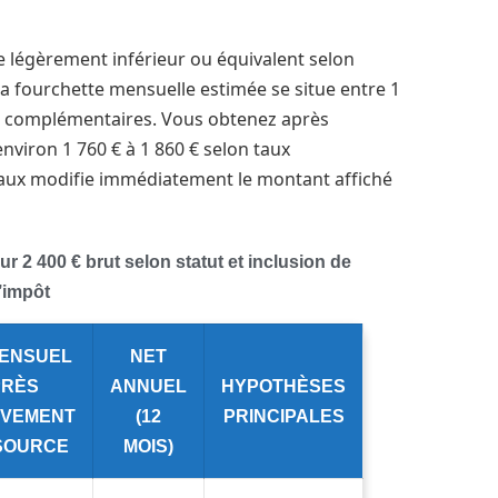
e légèrement inférieur ou équivalent selon
a fourchette mensuelle estimée se situe entre 1
es complémentaires. Vous obtenez après
nviron 1 760 € à 1 860 € selon taux
taux modifie immédiatement le montant affiché
 2 400 € brut selon statut et inclusion de
l’impôt
MENSUEL
NET
PRÈS
ANNUEL
HYPOTHÈSES
ÈVEMENT
(12
PRINCIPALES
 SOURCE
MOIS)