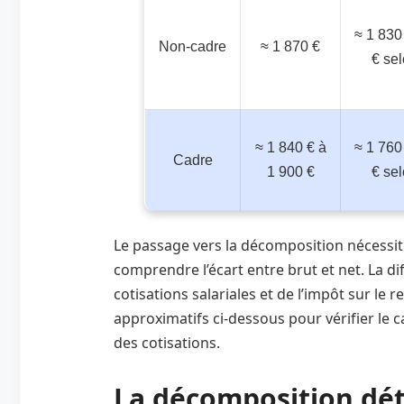
≈ 1 830
Non‑cadre
≈ 1 870 €
€ sel
≈ 1 840 € à
≈ 1 760
Cadre
1 900 €
€ sel
Le passage vers la décomposition nécessite
comprendre l’écart entre brut et net. La d
cotisations salariales et de l’impôt sur le 
approximatifs ci‑dessous pour vérifier le c
des cotisations.
La décomposition déta