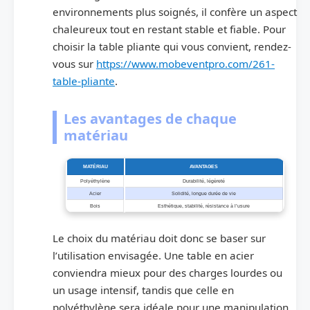
environnements plus soignés, il confère un aspect
chaleureux tout en restant stable et fiable. Pour
choisir la table pliante qui vous convient, rendez-
vous sur
https://www.mobeventpro.com/261-
table-pliante
.
Les avantages de chaque
matériau
MATÉRIAU
AVANTAGES
Polyéthylène
Durabilité, légèreté
Acier
Solidité, longue durée de vie
Bois
Esthétique, stabilité, résistance à l’usure
Le choix du matériau doit donc se baser sur
l’utilisation envisagée. Une table en acier
conviendra mieux pour des charges lourdes ou
un usage intensif, tandis que celle en
polyéthylène sera idéale pour une manipulation