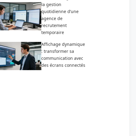
la gestion
quotidienne d’une
agence de
recrutement
temporaire
Affichage dynamique
: transformer sa
communication avec
des écrans connectés