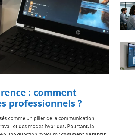
férence : comment
s professionnels ?
osés comme un pilier de la communication
avail et des modes hybrides. Pourtant, la
ève une question majeure :
comment garantir