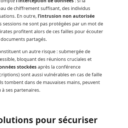
 compte
l’interception de données
: si la
au de chiffrement suffisant, des individus
sations. En outre,
l’intrusion non autorisée
es sessions ne sont pas protégées par un mot de
pirates profitent alors de ces failles pour écouter
s documents partagés.
nstituent un autre risque : submergée de
essible, bloquant des réunions cruciales et
onnées stockées
après la conférence
iptions) sont aussi vulnérables en cas de faille
s’ils tombent dans de mauvaises mains, peuvent
 à ses partenaires.
olutions pour sécuriser