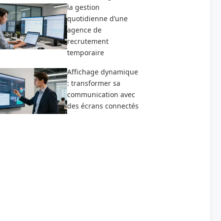
la gestion
quotidienne d’une
agence de
recrutement
temporaire
Affichage dynamique
: transformer sa
communication avec
des écrans connectés