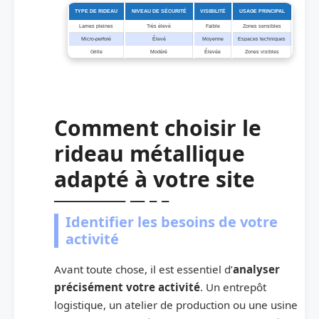
TYPE DE RIDEAU
NIVEAU DE SÉCURITÉ
VISIBILITÉ
USAGE PRINCIPAL
Lames pleines
Très élevé
Faible
Zones sensibles
Micro-perforé
Élevé
Moyenne
Espaces techniques
Grille
Modéré
Élevée
Zones visibles
Comment choisir le
rideau métallique
adapté à votre site
Identifier les besoins de votre
activité
Avant toute chose, il est essentiel d’
analyser
précisément votre activité
. Un entrepôt
logistique, un atelier de production ou une usine