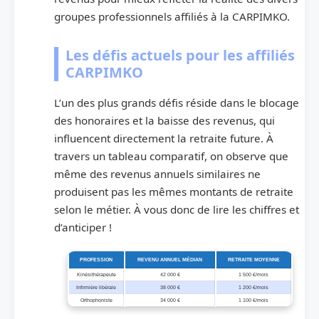
groupes professionnels affiliés à la CARPIMKO.
Les défis actuels pour les affiliés
CARPIMKO
L’un des plus grands défis réside dans le blocage
des honoraires et la baisse des revenus, qui
influencent directement la retraite future. À
travers un tableau comparatif, on observe que
même des revenus annuels similaires ne
produisent pas les mêmes montants de retraite
selon le métier. À vous donc de lire les chiffres et
d’anticiper !
PROFESSION
REVENU ANNUEL MÉDIAN
RETRAITE MOYENNE
Kinésithérapeute
42 000 €
1 500 €/mois
Infirmière libérale
38 000 €
1 200 €/mois
Orthophoniste
34 000 €
1 100 €/mois