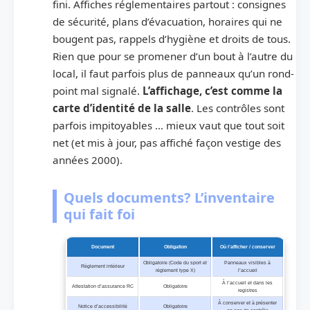
fini. Affiches réglementaires partout : consignes
de sécurité, plans d’évacuation, horaires qui ne
bougent pas, rappels d’hygiène et droits de tous.
Rien que pour se promener d’un bout à l’autre du
local, il faut parfois plus de panneaux qu’un rond-
point mal signalé.
L’affichage, c’est comme la
carte d’identité de la salle
. Les contrôles sont
parfois impitoyables … mieux vaut que tout soit
net (et mis à jour, pas affiché façon vestige des
années 2000).
Quels documents? L’inventaire
qui fait foi
Document
Obligation
Où l’afficher / conserver
Obligatoire (Code du sport et
Panneaux visibles à
Règlement intérieur
règlement type X)
l’accueil
À l’accueil et dans les
Attestation d’assurance RC
Obligatoire
registres
À conserver et à présenter
Notice d’accessibilité
Obligatoire