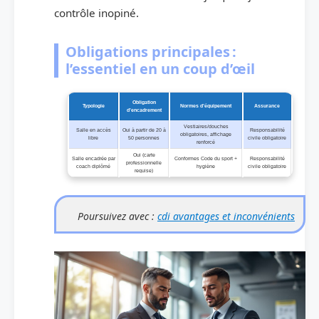
contrôle inopiné.
Obligations principales :
l’essentiel en un coup d’œil
Obligation
Typologie
Normes d’équipement
Assurance
d’encadrement
Vestiaires/douches
Salle en accès
Oui à partir de 20 à
Responsabilité
obligatoires, affichage
libre
50 personnes
civile obligatoire
renforcé
Oui (carte
Salle encadrée par
Conformes Code du sport +
Responsabilité
professionnelle
coach diplômé
hygiène
civile obligatoire
requise)
Poursuivez avec :
cdi avantages et inconvénients