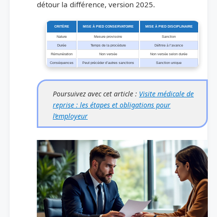
détour la différence, version 2025.
CRITÈRE
MISE À PIED CONSERVATOIRE
MISE À PIED DISCIPLINAIRE
Nature
Mesure provisoire
Sanction
Durée
Temps de la procédure
Définie à l’avance
Rémunération
Non versée
Non versée selon durée
Conséquences
Peut précéder d’autres sanctions
Sanction unique
Poursuivez avec cet article :
Visite médicale de
reprise : les étapes et obligations pour
l’employeur