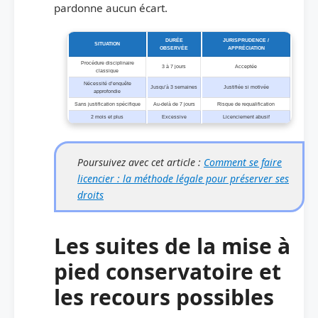
pardonne aucun écart.
DURÉE
JURISPRUDENCE /
SITUATION
OBSERVÉE
APPRÉCIATION
Procédure disciplinaire
3 à 7 jours
Acceptée
classique
Nécessité d’enquête
Jusqu’à 3 semaines
Justifiée si motivée
approfondie
Sans justification spécifique
Au-delà de 7 jours
Risque de requalification
2 mois et plus
Excessive
Licenciement abusif
Poursuivez avec cet article :
Comment se faire
licencier : la méthode légale pour préserver ses
droits
Les suites de la mise à
pied conservatoire et
les recours possibles