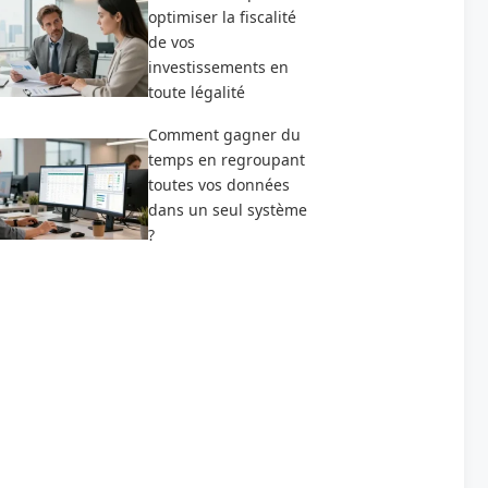
optimiser la fiscalité
de vos
investissements en
toute légalité
Comment gagner du
temps en regroupant
toutes vos données
dans un seul système
?