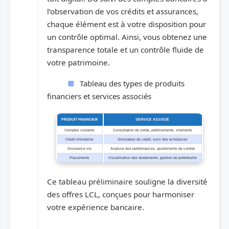
l’observation de vos crédits et assurances,
chaque élément est à votre disposition pour
un contrôle optimal. Ainsi, vous obtenez une
transparence totale et un contrôle fluide de
votre patrimoine.
Tableau des types de produits
financiers et services associés
PRODUIT FINANCIER
SERVICE ASSOCIÉ
Comptes courants
Consultation de solde, prélèvements, virements
Crédit immobilier
Simulateur de crédit, suivi des échéances
Assurance vie
Analyse des performances, ajustements de contrat
Placements
Visualisation des rendements, gestion de portefeuille
Ce tableau préliminaire souligne la diversité
des offres LCL, conçues pour harmoniser
votre expérience bancaire.