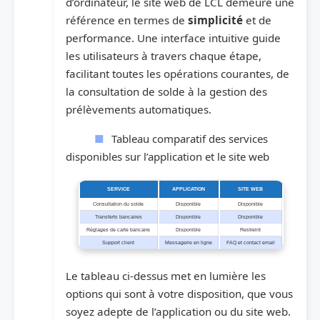
d’ordinateur, le site web de LCL demeure une
référence en termes de
simplicité
et de
performance. Une interface intuitive guide
les utilisateurs à travers chaque étape,
facilitant toutes les opérations courantes, de
la consultation de solde à la gestion des
prélèvements automatiques.
Tableau comparatif des services
disponibles sur l’application et le site web
SERVICE
APPLICATION
SITE WEB
Consultation du solde
Disponible
Disponible
Transferts bancaires
Disponible
Disponible
Réglages de carte bancaire
Disponible
Restreint
Support client
Messagerie en ligne
FAQ et contact email
Le tableau ci-dessus met en lumière les
options qui sont à votre disposition, que vous
soyez adepte de l’application ou du site web.