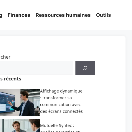
g
Finances
Ressources humaines
Outils
rcher
es récents
Affichage dynamique
: transformer sa
communication avec
des écrans connectés
Mutuelle Syntec :