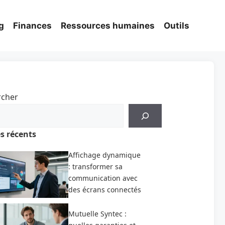
g
Finances
Ressources humaines
Outils
rcher
es récents
Affichage dynamique
: transformer sa
communication avec
des écrans connectés
Mutuelle Syntec :