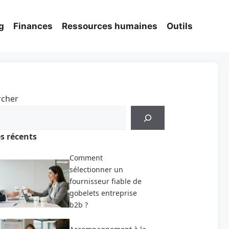
g
Finances
Ressources humaines
Outils
rcher
es récents
Comment
sélectionner un
fournisseur fiable de
gobelets entreprise
b2b ?