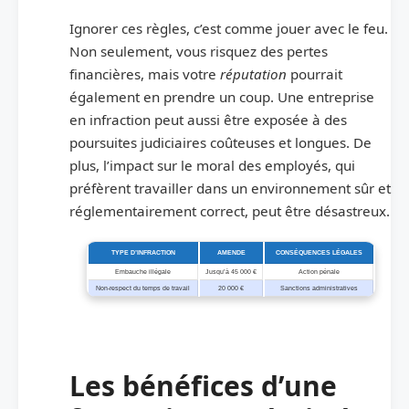
Ignorer ces règles, c’est comme jouer avec le feu.
Non seulement, vous risquez des pertes
financières, mais votre
réputation
pourrait
également en prendre un coup. Une entreprise
en infraction peut aussi être exposée à des
poursuites judiciaires coûteuses et longues. De
plus, l’impact sur le moral des employés, qui
préfèrent travailler dans un environnement sûr et
réglementairement correct, peut être désastreux.
TYPE D’INFRACTION
AMENDE
CONSÉQUENCES LÉGALES
Embauche illégale
Jusqu’à 45 000 €
Action pénale
Non-respect du temps de travail
20 000 €
Sanctions administratives
Les bénéfices d’une