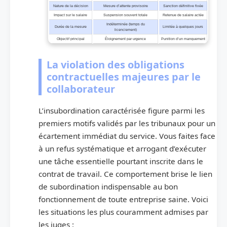
Nature de la décision
Mesure d’attente provisoire
Sanction définitive fixée
Impact sur le salaire
Suspension souvent totale
Retenue de salaire actée
Indéterminée (temps du
Durée de la mesure
Limitée à quelques jours
licenciement)
Objectif principal
Éloignement par urgence
Punition d’un manquement
La violation des obligations
contractuelles majeures par le
collaborateur
L’insubordination caractérisée figure parmi les
premiers motifs validés par les tribunaux pour un
écartement immédiat du service. Vous faites face
à un refus systématique et arrogant d’exécuter
une tâche essentielle pourtant inscrite dans le
contrat de travail. Ce comportement brise le lien
de subordination indispensable au bon
fonctionnement de toute entreprise saine. Voici
les situations les plus couramment admises par
les juges :