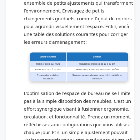
ensemble de petits ajustements qui transforment
l’environnement. Envisagez de petits
changements graduels, comme l’ajout de miroirs
pour agrandir visuellement l’espace. Enfin, voilà
une table des solutions courantes pour corriger
les erreurs d’aménagement :
Erreur courante
Solution
Mobilier collé aux murs
Reculer les meubles de 10 à 20 cm
Orientation face à un mur
Tourner l’espace de travail vers une fenêtre
Espace de circulation
Réorganiser pour dégager des couloirs de 60 cm
insuffisant
minimum
L’optimisation de l’espace de bureau ne se limite
pas à la simple disposition des meubles. C’est un
effort synergique visant à fusionner ergonomie,
circulation, et fonctionnalité. Prenez un moment,
réfléchissez aux configurations que vous utilisez
chaque jour. Et si un simple ajustement pouvait
vraiment transformer votre expérience de travail