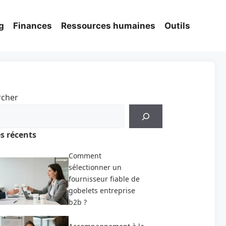
g
Finances
Ressources humaines
Outils
rcher
es récents
Comment
sélectionner un
fournisseur fiable de
gobelets entreprise
b2b ?