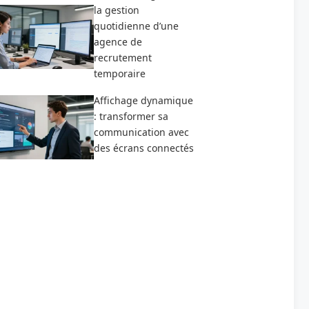
la gestion
quotidienne d’une
agence de
recrutement
temporaire
Affichage dynamique
: transformer sa
communication avec
des écrans connectés