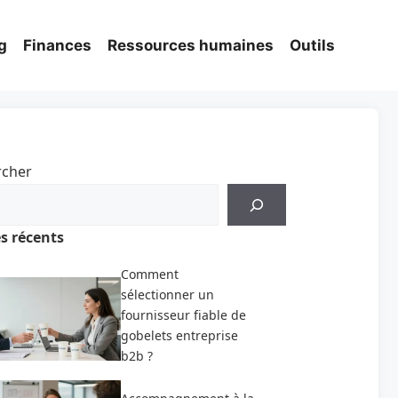
g
Finances
Ressources humaines
Outils
rcher
es récents
Comment
sélectionner un
fournisseur fiable de
gobelets entreprise
b2b ?