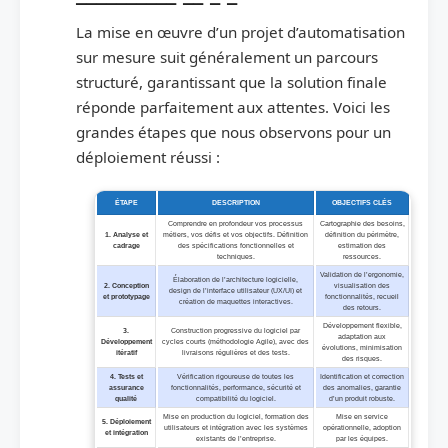
La mise en œuvre d’un projet d’automatisation
sur mesure suit généralement un parcours
structuré, garantissant que la solution finale
réponde parfaitement aux attentes. Voici les
grandes étapes que nous observons pour un
déploiement réussi :
ÉTAPE
DESCRIPTION
OBJECTIFS CLÉS
Comprendre en profondeur vos processus
Cartographie des besoins,
1. Analyse et
métiers, vos défis et vos objectifs. Définition
définition du périmètre,
cadrage
des spécifications fonctionnelles et
estimation des
techniques.
ressources.
Validation de l’ergonomie,
Élaboration de l’architecture logicielle,
2. Conception
visualisation des
design de l’interface utilisateur (UX/UI) et
et prototypage
fonctionnalités, recueil
création de maquettes interactives.
des retours.
Développement flexible,
3.
Construction progressive du logiciel par
adaptation aux
Développement
cycles courts (méthodologie Agile), avec des
évolutions, minimisation
itératif
livraisons régulières et des tests.
des risques.
4. Tests et
Vérification rigoureuse de toutes les
Identification et correction
assurance
fonctionnalités, performance, sécurité et
des anomalies, garantie
qualité
compatibilité du logiciel.
d’un produit robuste.
Mise en production du logiciel, formation des
Mise en service
5. Déploiement
utilisateurs et intégration avec les systèmes
opérationnelle, adoption
et intégration
existants de l’entreprise.
par les équipes.