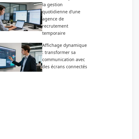
la gestion
quotidienne d’une
agence de
recrutement
temporaire
Affichage dynamique
: transformer sa
communication avec
des écrans connectés