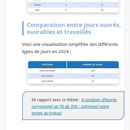
Février
0
8
Mars
0
10
Comparaison entre jours ouvrés,
ouvrables et travaillés
Voici une visualisation simplifiée des différents
types de jours en 2024 :
CATÉGORIE
NOMBRE DE JOURS
Jours Ouvrables
262
Jours Ouvrés
227
Jours Fériés
11
En rapport avec ce thème :
A combien d’heures
correspond un 70 de 35h : optimisez votre
temps au travail