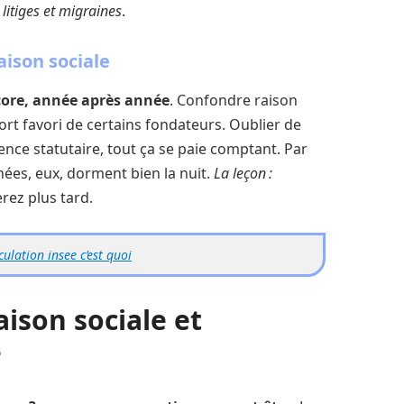
litiges et migraines
.
aison sociale
core, année après année
. Confondre raison
ort favori de certains fondateurs. Oublier de
ence statutaire, tout ça se paie comptant. Par
nées, eux, dorment bien la nuit.
La leçon :
rez plus tard.
ulation insee c’est quoi
aison sociale et
e