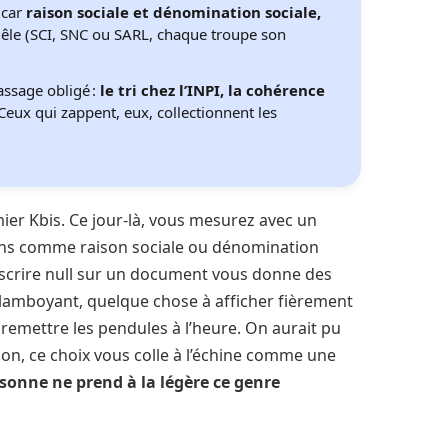
, car
raison sociale et dénomination sociale,
 mêle (SCI, SNC ou SARL, chaque troupe son
assage obligé :
le tri chez l’INPI, la cohérence
 Ceux qui zappent, eux, collectionnent les
mier Kbis. Ce jour-là, vous mesurez avec un
ions comme raison sociale ou dénomination
inscrire null sur un document vous donne des
flamboyant, quelque chose à afficher fièrement
t remettre les pendules à l’heure. On aurait pu
non, ce choix vous colle à l’échine comme une
sonne ne prend à la légère ce genre