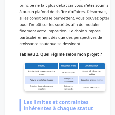
principe ne fait plus débat car vous n’êtes soumis
à aucun plafond de chiffre d’affaires. Désormais,
si les conditions le permettent, vous pouvez opter
pour l’impôt sur les sociétés afin de moduler
finement votre imposition. Ce choix s’impose
particulièrement dès que des perspectives de
croissance soutenue se dessinent.
Tableau 2, Quel régime selon mon projet ?
PROFIL
PRÉCONISATION
JUSTIFICATION
Test d’activité ou complément de
Simplicité, démarches
Micro-entreprise
revenu
rapides
Entreprise
Activité avec fortes charges
Déduction charges réelles
individuelle
Ambition de développement
Entreprise
Absence de plafond
important
individuelle
Les limites et contraintes
inhérentes à chaque statut