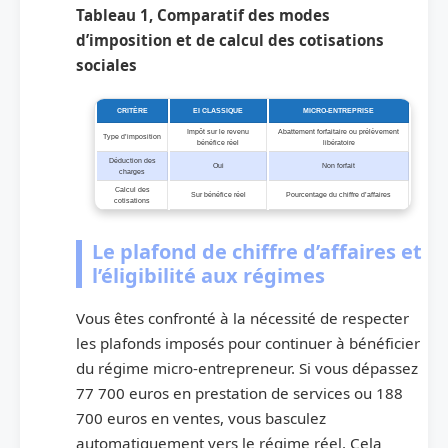
Tableau 1, Comparatif des modes
d’imposition et de calcul des cotisations
sociales
CRITÈRE
EI CLASSIQUE
MICRO-ENTREPRISE
Impôt sur le revenu
Abattement forfaitaire ou prélèvement
Type d’imposition
bénéfice réel
libératoire
Déduction des
Oui
Non forfait
charges
Calcul des
Sur bénéfice réel
Pourcentage du chiffre d’affaires
cotisations
Le plafond de chiffre d’affaires et
l’éligibilité aux régimes
Vous êtes confronté à la nécessité de respecter
les plafonds imposés pour continuer à bénéficier
du régime micro-entrepreneur. Si vous dépassez
77 700 euros en prestation de services ou 188
700 euros en ventes, vous basculez
automatiquement vers le régime réel. Cela