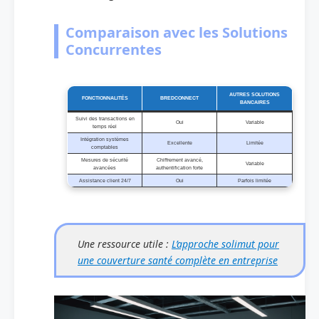
Comparaison avec les Solutions
Concurrentes
AUTRES SOLUTIONS
FONCTIONNALITÉS
BREDCONNECT
BANCAIRES
Suivi des transactions en
Oui
Variable
temps réel
Intégration systèmes
Excellente
Limitée
comptables
Mesures de sécurité
Chiffrement avancé,
Variable
avancées
authentification forte
Assistance client 24/7
Oui
Parfois limitée
Une ressource utile :
L’approche solimut pour
une couverture santé complète en entreprise