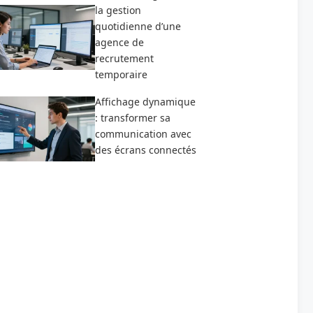
la gestion
quotidienne d’une
agence de
recrutement
temporaire
Affichage dynamique
: transformer sa
communication avec
des écrans connectés