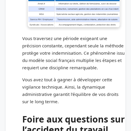
Ameli.fr
Information sur droits, édition de formulaires, suivi de dossier
CPAM
Instruction, versement, gestion des prestations en cas d’accident
MSA
Spécialiste secteur agricole, gestion des indemnités journalières
Service RH / Employeur
Transmission, aide administrative interne, attestation de salaire
Syndicats / Associations
Accompagnement litiges, contestation, protection des droits
Vous traversez une période exigeant une
précision constante, cependant seule la méthode
protège votre indemnisation. Ce phénomène issu
du modèle social français multiplie les étapes et
requiert une discipline remarquable.
Vous avez tout à gagner à développer cette
vigilance technique. Ainsi, la dynamique
administrative garantit l’équilibre de vos droits
sur le long terme.
Foire aux questions sur
l’accident du travail,