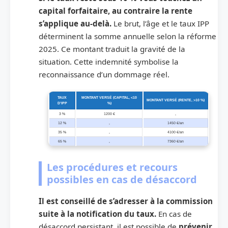
capital forfaitaire, au contraire la rente
s’applique au-delà.
Le brut, l’âge et le taux IPP
déterminent la somme annuelle selon la réforme
2025. Ce montant traduit la gravité de la
situation. Cette indemnité symbolise la
reconnaissance d’un dommage réel.
TAUX
MONTANT VERSÉ (CAPITAL, <10
MONTANT VERSÉ (RENTE, >10 %)
D’IPP
%)
3 %
1200 €
,
12 %
,
1450 €/an
35 %
,
4100 €/an
65 %
,
7360 €/an
Les procédures et recours
possibles en cas de désaccord
Il est conseillé de s’adresser à la commission
suite à la notification du taux.
En cas de
désaccord persistant, il est possible de
prévenir