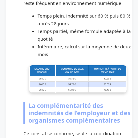
reste fréquent en environnement numérique.
Temps plein, indemnité sur 60 % puis 80 %
après 28 jours
Temps partiel, même formule adaptée à la
quotité
Intérimaire, calcul sur la moyenne de deux
mois
SALAIRE BRUT
MONTANT IJ DE BASE
MONTANT IJ À PARTIR DU
MENSUEL
(JOURS 1-28)
29ÈME JOUR
1500 €
30,41 €
40,55 €
2000 €
54,79 €
73,05 €
2500 €
56,82 €
78,40 €
La complémentarité des
indemnités de l’employeur et des
organismes complémentaires
Ce constat se confirme, seule la coordination