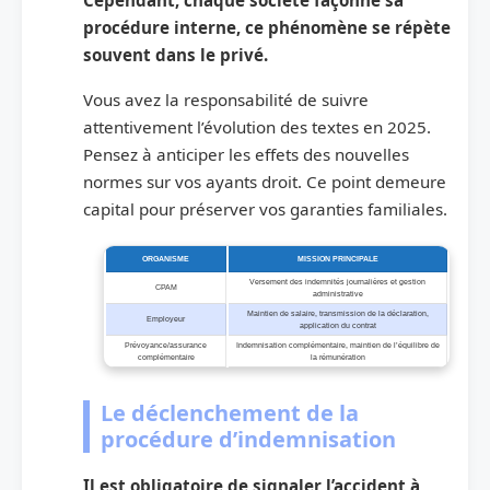
procédure interne, ce phénomène se répète
souvent dans le privé.
Vous avez la responsabilité de suivre
attentivement l’évolution des textes en 2025.
Pensez à anticiper les effets des nouvelles
normes sur vos ayants droit. Ce point demeure
capital pour préserver vos garanties familiales.
ORGANISME
MISSION PRINCIPALE
Versement des indemnités journalières et gestion
CPAM
administrative
Maintien de salaire, transmission de la déclaration,
Employeur
application du contrat
Prévoyance/assurance
Indemnisation complémentaire, maintien de l’équilibre de
complémentaire
la rémunération
Le déclenchement de la
procédure d’indemnisation
Il est obligatoire de signaler l’accident à